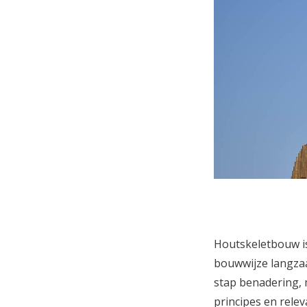
Houtskeletbouw is
bouwwijze langzaa
stap benadering, 
principes en rele