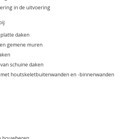
ering in de uitvoering
ij:
platte daken
en gemene muren
aken
 van schuine daken
e met houtskeletbuitenwanden en -binnenwanden
le bouwheren