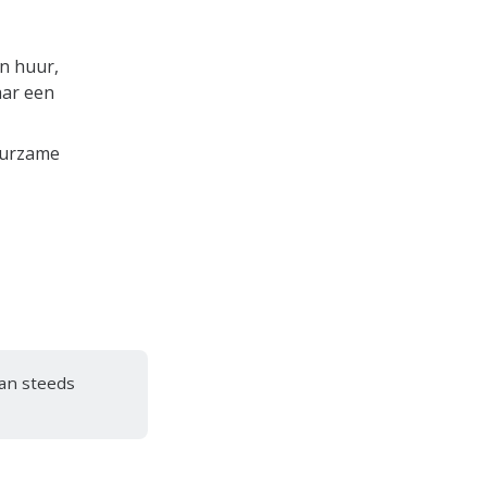
in huur,
aar een
uurzame
dan steeds