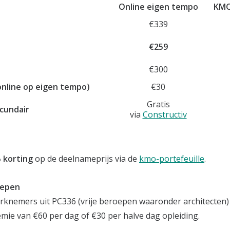
Online eigen tempo
KMO
€339
€259
€300
online op eigen tempo)
€30
Gratis
cundair
via
Constructiv
 korting
op de deelnameprijs via de
kmo-portefeuille
.
oepen
knemers uit PC336 (vrije beroepen waaronder architecten)
mie van €60 per dag of €30 per halve dag opleiding.