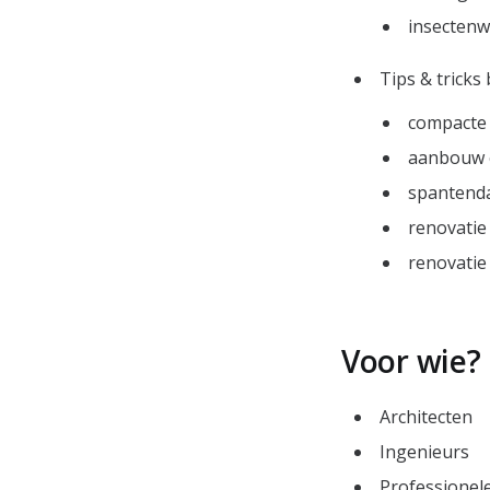
insectenw
Tips & tricks b
compacte 
aanbouw 
spantend
renovatie
renovati
Voor wie?
Architecten
Ingenieurs
Professione