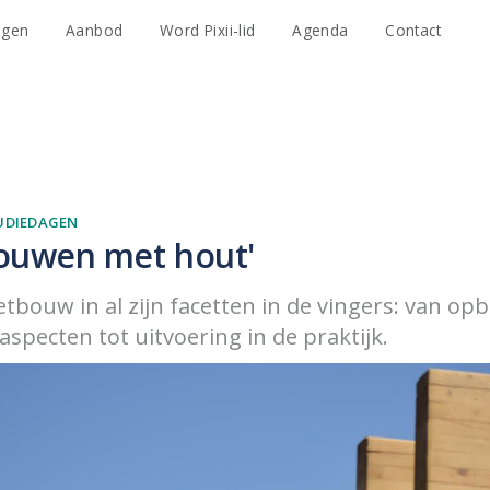
agen
Aanbod
Word Pixii-lid
Agenda
Contact
UDIEDAGEN
Bouwen met hout'
etbouw in al zijn facetten in de vingers: van o
specten tot uitvoering in de praktijk.