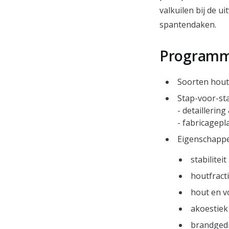
valkuilen bij de 
spantendaken.
Program
Soorten hou
Stap-voor-s
- detailleri
- fabricagepl
Eigenschappe
stabiliteit
houtfract
hout en vo
akoestiek
brandged