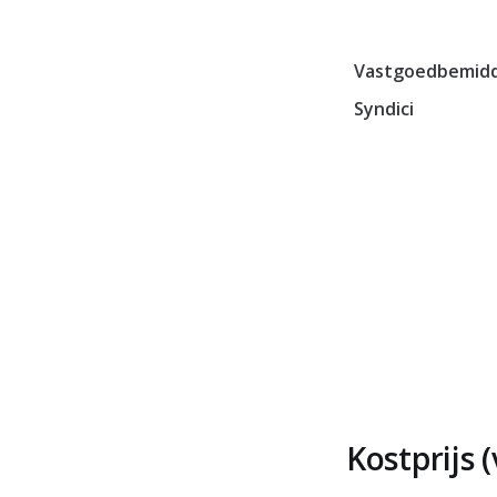
Vastgoedbemidd
Syndici
Kostprijs 