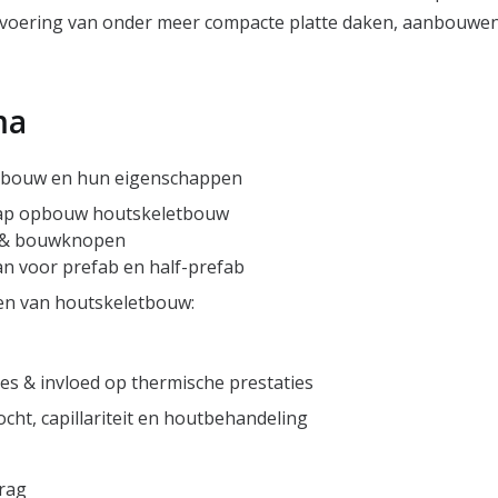
uitvoering van onder meer compacte platte daken, aanbouwen
ma
tbouw en hun eigenschappen
tap opbouw houtskeletbouw
ng & bouwknopen
an voor prefab en half-prefab
n van houtskeletbouw:
ies & invloed op thermische prestaties
cht, capillariteit en houtbehandeling
rag