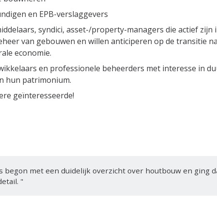
ndigen en EPB-verslaggevers
delaars, syndici, asset-/property-managers die actief zijn 
eheer van gebouwen en willen anticiperen op de transitie n
rale economie.
ikkelaars en professionele beheerders met interesse in d
an hun patrimonium.
ndere geïnteresseerde!
us begon met een duidelijk overzicht over houtbouw en ging 
etail. "