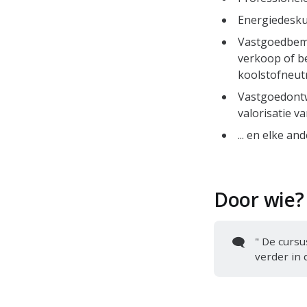
Energiedesku
Vastgoedbemid
verkoop of b
koolstofneut
Vastgoedontw
valorisatie v
... en elke a
Door wie?
🗨️
" De curs
verder in d