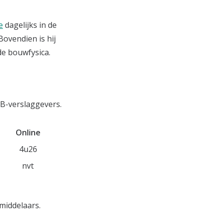
e
dagelijks in de
Bovendien is hij
de bouwfysica.
B-verslaggevers.
Online
4u26
nvt
middelaars.