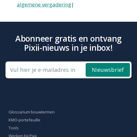
algemene vergadering
|
Abonneer gratis en ontvang
Pixii-nieuws in je inbox!
Vul hier je e-mailadres in
Nieuwsbrief
Glossarium bouwtermen
KMO-portefeuille
Tools
Werken bij Pixii