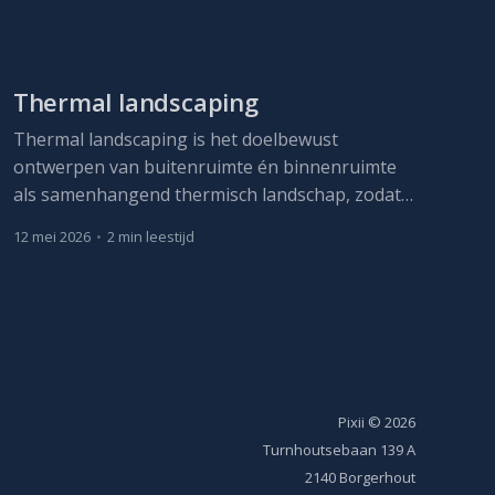
Thermal landscaping
Thermal landscaping is het doelbewust
ontwerpen van buitenruimte én binnenruimte
als samenhangend thermisch landschap, zodat
het microklimaat afkoelt, hittestress afneemt en
12 mei 2026
•
2 min leestijd
de warmtelast op zowel de gebouwschil als het
interieur daalt.
Pixii
© 2026
Turnhoutsebaan 139 A
2140 Borgerhout