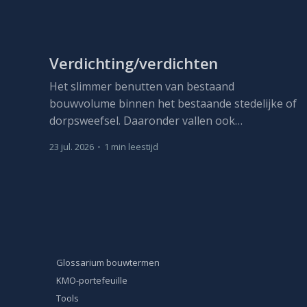
Verdichting/verdichten
Het slimmer benutten van bestaand
bouwvolume binnen het bestaande stedelijke of
dorpsweefsel. Daaronder vallen ook
herbestemming, optopping en, waar nodig,
23 jul. 2026
•
1 min leestijd
vervangbouw met meer capaciteit.
Glossarium bouwtermen
KMO-portefeuille
Tools