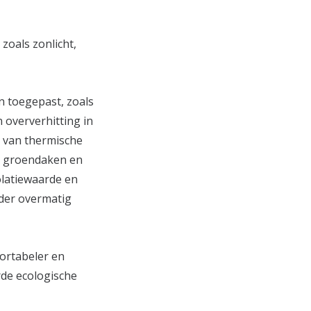
zoals zonlicht,
ën toegepast, zoals
 oververhitting in
k van thermische
n groendaken en
olatiewaarde en
der overmatig
ortabeler en
de ecologische