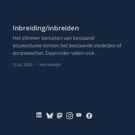
Inbreiding/inbreiden
Het slimmer benutten van bestaand
bouwvolume binnen het bestaande stedelijke of
dorpsweefsel. Daaronder vallen ook
herbestemming, optopping en, waar nodig,
23 jul. 2026
•
1 min leestijd
vervangbouw met meer capaciteit.