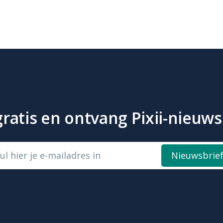
atis en ontvang Pixii-nieuws 
ul hier je e-mailadres in
Nieuwsbrie