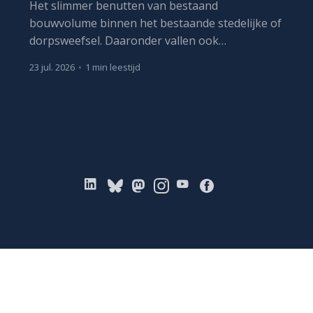
Het slimmer benutten van bestaand
bouwvolume binnen het bestaande stedelijke of
dorpsweefsel. Daaronder vallen ook
herbestemming, optopping en, waar nodig,
23 jul. 2026
•
1 min leestijd
vervangbouw met meer capaciteit.