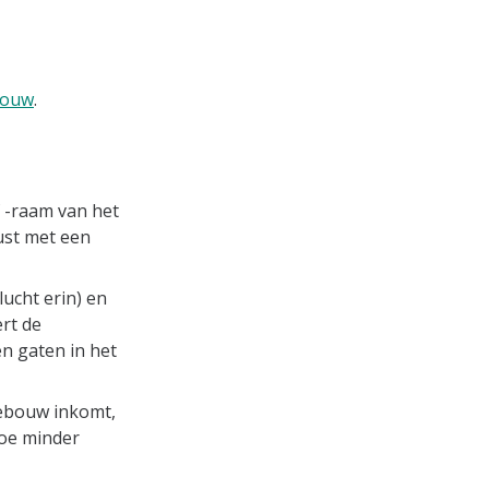
ebouw
.
f -raam van het
ust met een
lucht erin) en
ert de
n gaten in het
gebouw inkomt,
hoe minder