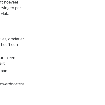
ft hoeveel
ersingen per
vlak.
lies, omdat er
 heeft een
ur in een
rt.
n aan
blowerdoortest