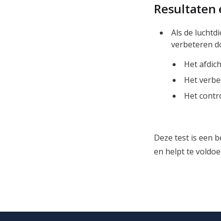
Resultaten 
Als de luchtd
verbeteren d
Het afdic
Het verbe
Het contro
Deze test is een b
en helpt te vold