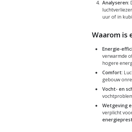
Analyseren
:
luchtverlieze
uur of in ku
Waarom is e
Energie-effic
verwarmde of
hogere energ
Comfort
: Lu
gebouw onreg
Vocht- en s
vochtproblem
Wetgeving e
verplicht vo
energieprest