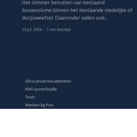
Het slimmer benutten van bestaand
bouwvolume binnen het bestaande stedelijke of
dorpsweefsel. Daaronder vallen ook
herbestemming, optopping en, waar nodig,
23 jul. 2026
•
1 min leestijd
vervangbouw met meer capaciteit.
Glossarium bouwtermen
KMO-portefeuille
Tools
Werken bij Pixii
Privacy- en cookiebeleid