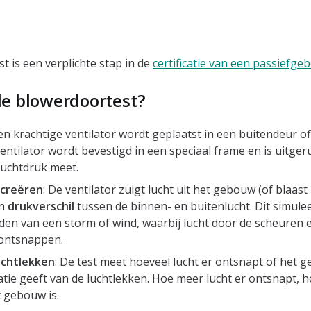
t is een verplichte stap in de
certificatie van een passiefg
e blowerdoortest?
Een krachtige ventilator wordt geplaatst in een buitendeur o
ntilator wordt bevestigd in een speciaal frame en is uitger
luchtdruk meet.
 creëren
: De ventilator zuigt lucht uit het gebouw (of blaast 
en
drukverschil
tussen de binnen- en buitenlucht. Dit simule
en van een storm of wind, waarbij lucht door de scheuren e
ontsnappen.
uchtlekken
: De test meet hoeveel lucht er ontsnapt of het 
atie geeft van de luchtlekken. Hoe meer lucht er ontsnapt, 
t gebouw is.