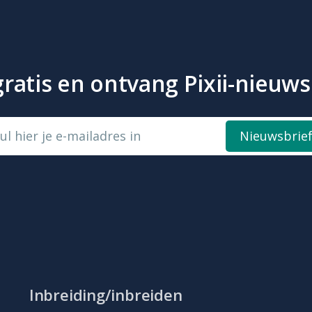
atis en ontvang Pixii-nieuws 
ul hier je e-mailadres in
Nieuwsbrie
Inbreiding/inbreiden