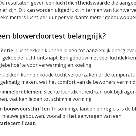
 De resultaten geven een
luchtdichtheidswaarde
die aangee
n er zijn. Dit kan worden uitgedrukt in termen van luchtverv
bieke meters lucht per uur per vierkante meter gebouwopper
en blowerdoortest belangrijk?
iëntie
: Luchtlekken kunnen leiden tot aanzienlijk energiever
 gekoelde lucht ontsnapt. Een gebouw met veel luchtlekken
iebehoefte voor verwarming en koeling.
chtlekken kunnen koude tocht veroorzaken of de temperatu
elmatig maken, wat het comfort van de bewoners verminde
chimmelproblemen
: Slechte luchtdichtheid kan ook bijdrage
en, wat kan leiden tot schimmelvorming.
n bouwvoorschriften
: In sommige landen en regio’s is de 
or nieuwe gebouwen, vooral bij het aanvragen van een
atiecertificaat
.