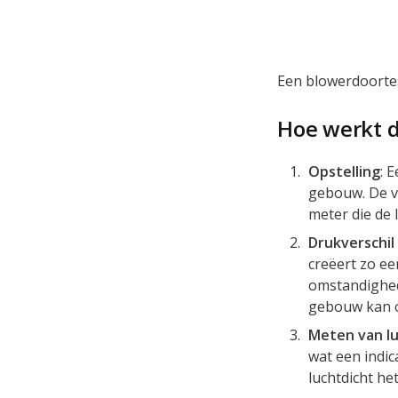
Een blowerdoortes
Hoe werkt d
Opstelling
: 
gebouw. De ve
meter die de 
Drukverschil
creëert zo e
omstandighed
gebouw kan 
Meten van l
wat een indic
luchtdicht he