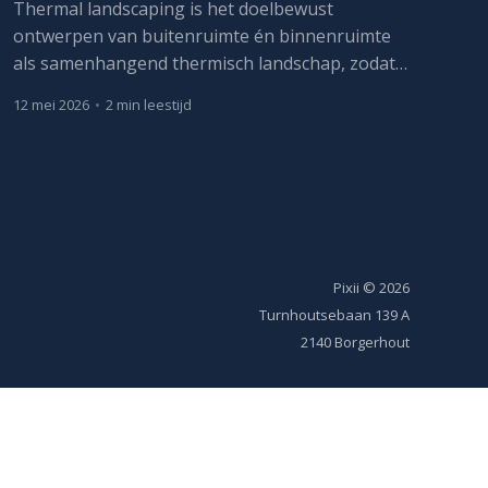
Thermal landscaping is het doelbewust
ontwerpen van buitenruimte én binnenruimte
als samenhangend thermisch landschap, zodat
het microklimaat afkoelt, hittestress afneemt en
12 mei 2026
•
2 min leestijd
de warmtelast op zowel de gebouwschil als het
interieur daalt.
Pixii
© 2026
Turnhoutsebaan 139 A
2140 Borgerhout
Ondernemingsnr BE 0478 995 007
IBAN BE40 5230 8022 7563
BIC/SWIFT TRIOBEBB