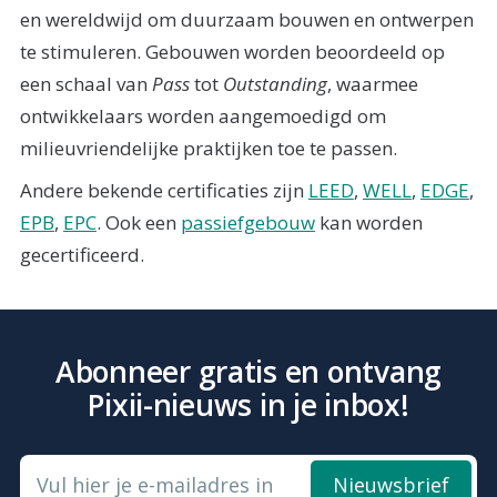
en wereldwijd om duurzaam bouwen en ontwerpen
te stimuleren. Gebouwen worden beoordeeld op
een schaal van
Pass
tot
Outstanding
, waarmee
ontwikkelaars worden aangemoedigd om
milieuvriendelijke praktijken toe te passen.
Andere bekende certificaties zijn
LEED
,
WELL
,
EDGE
,
EPB
,
EPC
. Ook een
passiefgebouw
kan worden
gecertificeerd.
Abonneer gratis en ontvang
Pixii-nieuws in je inbox!
Vul hier je e-mailadres in
Nieuwsbrief