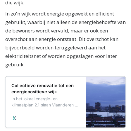
die wijk.
In zo'n wijk wordt energie opgewekt en efficiënt
gebruikt, waarbij niet alleen de energiebehoefte van
de bewoners wordt vervuld, maar er ook een
overschot aan energie ontstaat. Dit overschot kan
bijvoorbeeld worden teruggeleverd aan het
elektriciteitsnet of worden opgeslagen voor later
gebruik.
Collectieve renovatie tot een
energiepositieve wijk
In het lokaal energie- en
klimaatplan 2.1 slaan Vlaanderen en
de lokale besturen de handen in
elkaar om de energie- en
klimaattransitie waar te maken.
Renovatie en hernieuwbare energie