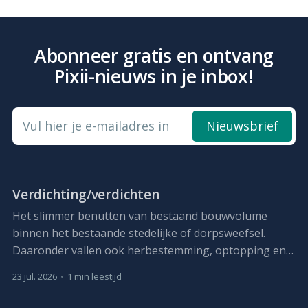
op wijkniveau spelen daarin een
hoofdrol. Hoe pak je dit aan als
lokaal bestuur?
Abonneer gratis en ontvang
Pixii-nieuws in je inbox!
Vul hier je e-mailadres in
Nieuwsbrief
Verdichting/verdichten
Het slimmer benutten van bestaand bouwvolume
binnen het bestaande stedelijke of dorpsweefsel.
Daaronder vallen ook herbestemming, optopping en,
waar nodig, vervangbouw met meer capaciteit.
23 jul. 2026
•
1 min leestijd