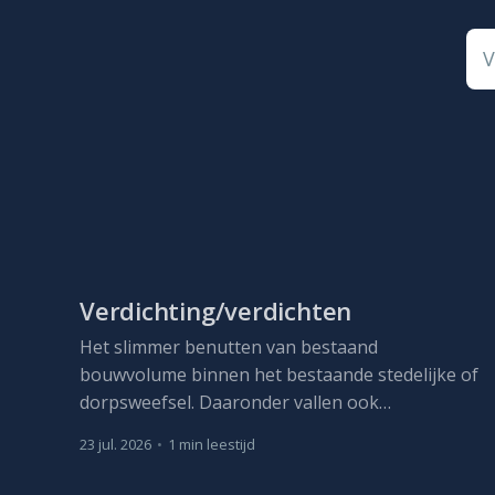
V
Verdichting/verdichten
Het slimmer benutten van bestaand
bouwvolume binnen het bestaande stedelijke of
dorpsweefsel. Daaronder vallen ook
herbestemming, optopping en, waar nodig,
23 jul. 2026
•
1 min leestijd
vervangbouw met meer capaciteit.