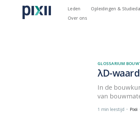
Leden
Opleidingen & Studied
Over ons
GLOSSARIUM BOUW
λD-waard
In de bouwkun
van bouwmater
1 min leestijd
•
Pixii