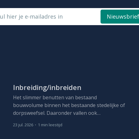
ul hier je e-mailadres in
Nieuwsbrie
Inbreiding/inbreiden
Het slimmer benutten van bestaand
bouwvolume binnen het bestaande stedelijke of
dorpsweefsel. Daaronder vallen ook
herbestemming, optopping en, waar nodig,
23 jul. 2026
•
1 min leestijd
vervangbouw met meer capaciteit.