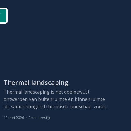
f
Thermal landscaping
Thermal landscaping is het doelbewust
ontwerpen van buitenruimte én binnenruimte
als samenhangend thermisch landschap, zodat
het microklimaat afkoelt, hittestress afneemt en
12 mei 2026
•
2 min leestijd
de warmtelast op zowel de gebouwschil als het
interieur daalt.