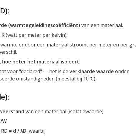
D):
de (warmtegeleidingscoëfficiënt)
van een materiaal.
·K
(watt per meter per kelvin).
 warmte er door een materiaal stroomt per meter en per gr
erschil.
, hoe beter het materiaal isoleert.
aat voor "declared" — het is de
verklaarde waarde
onder
seerde omstandigheden (meestal bij 10°C).
e):
weerstand
van een materiaal (isolatiewaarde).
K/W
.
:
RD = d / λD
, waarbij: