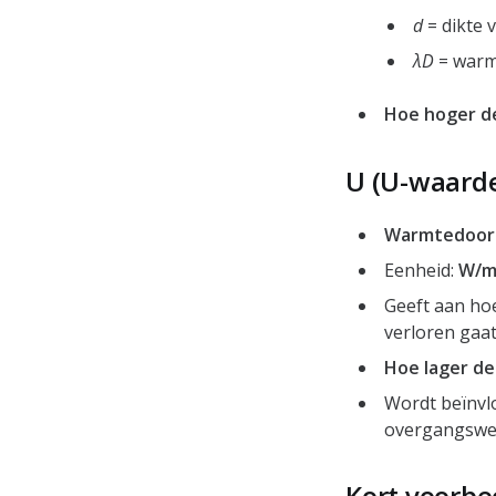
d
= dikte 
λD
= warmt
Hoe hoger de
U (U-waarde
Warmtedoorg
Eenheid:
W/m
Geeft aan ho
verloren gaat
Hoe lager de
Wordt beïnvl
overgangswee
Kort voorbe