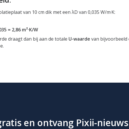
solatieplaat van 10 cm dik met een λD van 0,035 W/m·K:
,035 = 2,86 m²·K/W
de draagt dan bij aan de totale
U-waarde
van bijvoorbeeld
e.
atis en ontvang Pixii-nieuws 