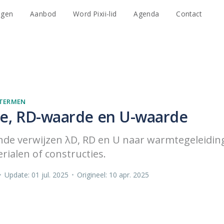
agen
Aanbod
Word Pixii-lid
Agenda
Contact
TERMEN
e, RD-waarde en U-waarde
de verwijzen λD, RD en U naar warmtegeleiding 
ialen of constructies.
•
Update: 01 jul. 2025
•
Origineel: 10 apr. 2025