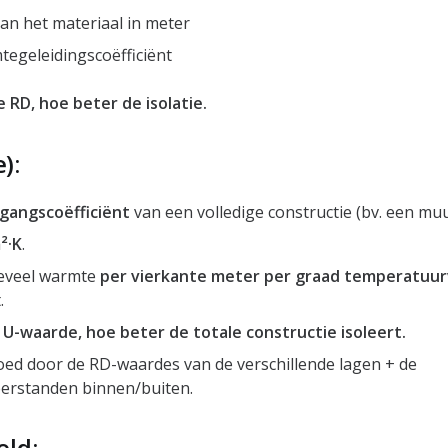
van het materiaal in meter
egeleidingscoëfficiënt
 RD, hoe beter de isolatie.
):
angscoëfficiënt
van een volledige constructie (bv. een muu
²·K
.
eveel warmte
per vierkante meter per graad temperatuur
.
 U-waarde, hoe beter de totale constructie isoleert.
oed door de RD-waardes van de verschillende lagen + de
rstanden binnen/buiten.
eld: