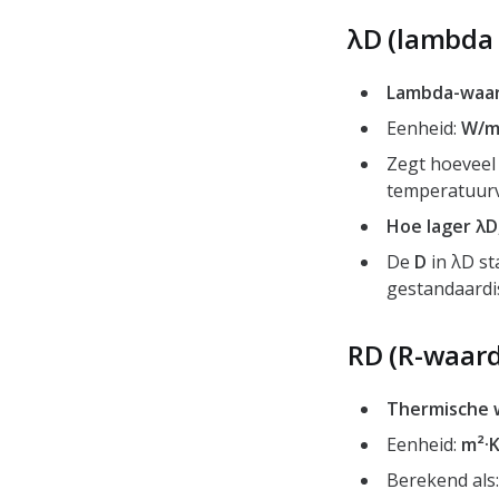
λD (lambda 
Lambda-waar
Eenheid:
W/m
Zegt hoeveel
temperatuurv
Hoe lager λD
De
D
in λD st
gestandaardi
RD (R-waard
Thermische 
Eenheid:
m²·
Berekend als