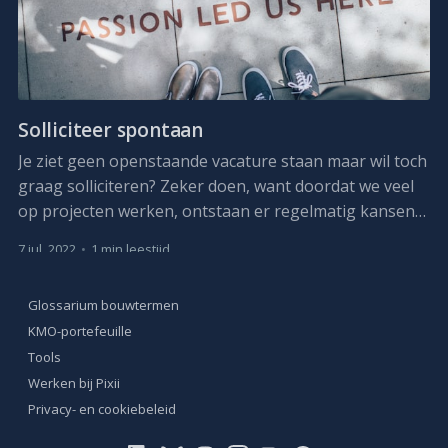
Solliciteer spontaan
Je ziet geen openstaande vacature staan maar wil toch
graag solliciteren? Zeker doen, want doordat we veel
op projecten werken, ontstaan er regelmatig kansen
om diverse profielen met een engineering-, energie-
7 jul. 2022
•
1 min leestijd
en architectuurachtergrond kansen te bieden. We zijn
een milieuvereniging met ongeveer tien medewerkers.
Glossarium bouwtermen
Ons technisch team werkt voornamelijk rond
KMO-portefeuille
Tools
Werken bij Pixii
Privacy- en cookiebeleid