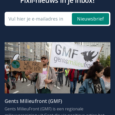
Pixii-nieuws in je inbox!
Vul hier je e-mailadres in
Nieuwsbrief
Gents Milieufront (GMF)
Gents MilieuFront (GMF) is een regionale