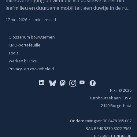
milieuvereniging uit Gent die via positieve acties het
leefmilieu en duurzame mobiliteit een duwtje in de rug
wil geven. GMF als vereniging wordt gedragen door
17 mrt. 2026
•
1 min leestijd
leden en vrijwilligers.
Glossarium bouwtermen
KMO-portefeuille
Tools
Werken bij Pixii
Privacy- en cookiebeleid
Pixii
© 2026
Turnhoutsebaan 139 A
2140 Borgerhout
Ondernemingsnr BE 0478 995 007
IBAN BE40 5230 8022 7563
BIC/SWIFT TRIOBEBB