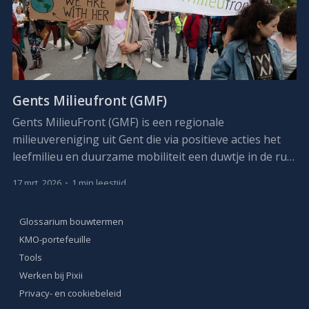
Gents Milieufront (GMF)
Gents MilieuFront (GMF) is een regionale
milieuvereniging uit Gent die via positieve acties het
leefmilieu en duurzame mobiliteit een duwtje in de rug
wil geven. GMF als vereniging wordt gedragen door
17 mrt. 2026
•
1 min leestijd
leden en vrijwilligers.
Glossarium bouwtermen
KMO-portefeuille
Tools
Werken bij Pixii
Privacy- en cookiebeleid