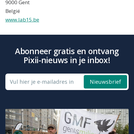
9000 Gent
België
www.lab15.be
Abonneer gratis en ontvang
Pixii-nieuws in je inbox!
Vul hier je e-mailadres in
Nieuwsbrief