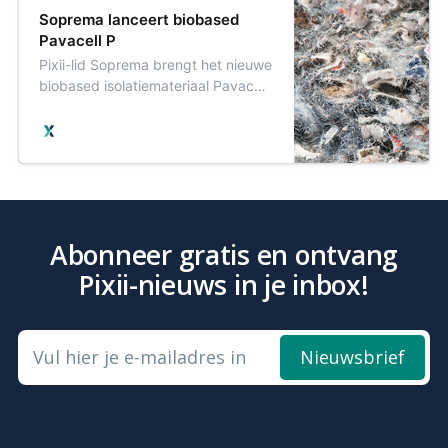
Soprema lanceert biobased
Pavacell P
Pixii-lid Soprema brengt het nieuwe
biobased isolatiemateriaal Pavacell
P op de markt brengt.
Abonneer gratis en ontvang
Pixii-nieuws in je inbox!
Vul hier je e-mailadres in
Nieuwsbrief