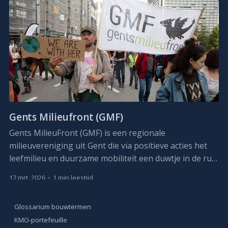
Gents Milieufront (GMF)
Gents MilieuFront (GMF) is een regionale
milieuvereniging uit Gent die via positieve acties het
leefmilieu en duurzame mobiliteit een duwtje in de rug
wil geven. GMF als vereniging wordt gedragen door
17 mrt. 2026
•
1 min leestijd
leden en vrijwilligers.
Glossarium bouwtermen
KMO-portefeuille