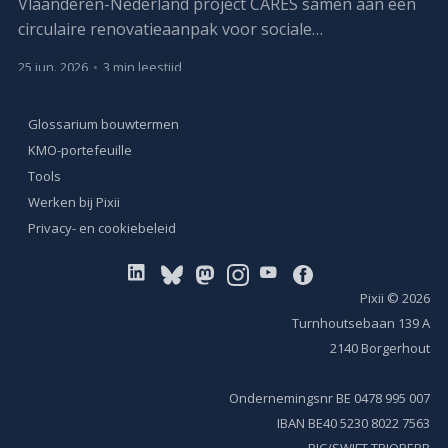
Vlaanderen-Nederland project CARES samen aan een
circulaire renovatieaanpak voor sociale
huurwoningen. Het project loopt van april 2026 tot
25 jun. 2026
•
3 min leestijd
maart 2029.
Glossarium bouwtermen
KMO-portefeuille
Tools
Werken bij Pixii
Privacy- en cookiebeleid
Pixii
© 2026
Turnhoutsebaan 139 A
2140 Borgerhout
Ondernemingsnr BE 0478 995 007
IBAN BE40 5230 8022 7563