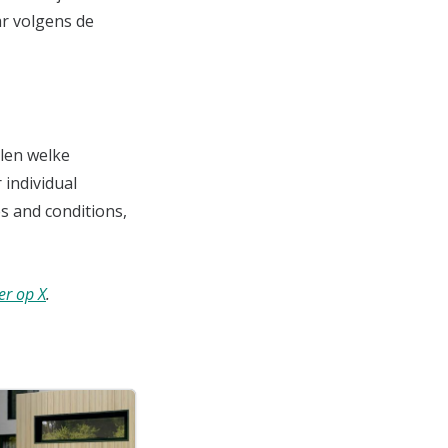
ar volgens de
len welke
 individual
es and conditions,
er op X
.