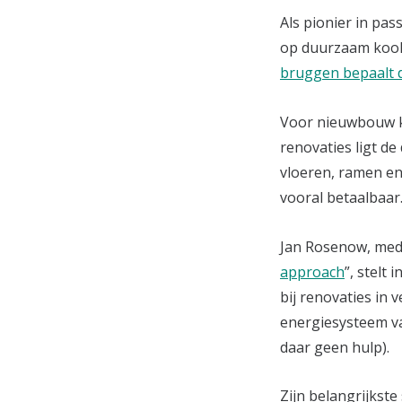
Als pionier in pas
op duurzaam kool
bruggen bepaalt d
Voor nieuwbouw k
renovaties ligt d
vloeren, ramen en
vooral betaalbaar.
Jan Rosenow, mede
approach
”, stelt 
bij renovaties in
energiesysteem van
daar geen hulp).
Zijn belangrijkste 