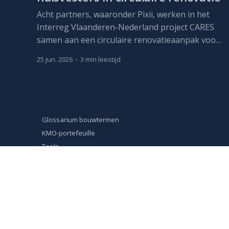
Acht partners, waaronder Pixii, werken in het
Interreg Vlaanderen-Nederland project CARES
samen aan een circulaire renovatieaanpak voor
sociale huurwoningen. Het project loopt van
25 jun. 2026
•
3 min leestijd
april 2026 tot maart 2029.
Glossarium bouwtermen
KMO-portefeuille
Tools
Werken bij Pixii
Privacy- en cookiebeleid