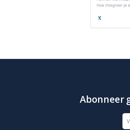
Hoe integreer je
voor- en nadelen
opleiding krijg je
praktijkvoorbeeld
Abonneer gr
V