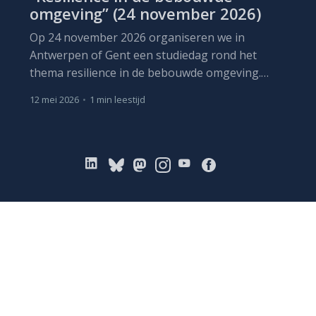
omgeving” (24 november 2026)
Op 24 november 2026 organiseren we in
Antwerpen of Gent een studiedag rond het
thema resilience in de bebouwde omgeving.
Centraal staat de vraag: hoe kunnen we onze
12 mei 2026
•
1 min leestijd
gebouwen beter voorbereiden op de gevolgen
van klimaatverandering?