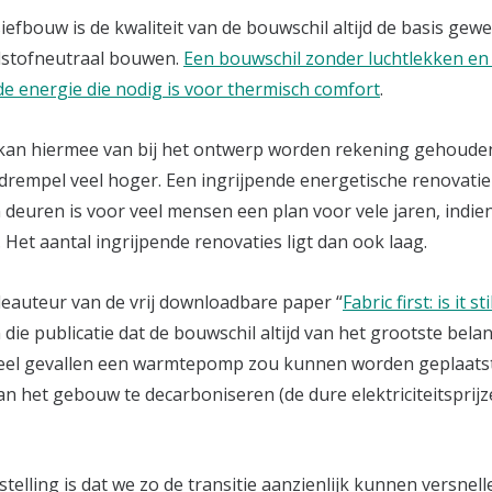
siefbouw is de kwaliteit van de bouwschil altijd de basis gew
stofneutraal bouwen.
Een bouwschil zonder luchtlekken en
e energie die nodig is voor thermisch comfort
.
an hiermee van bij het ontwerp worden rekening gehouden
e drempel veel hoger. Een ingrijpende energetische renovati
 deuren is voor veel mensen een plan voor vele jaren, indie
 Het aantal ingrijpende renovaties ligt dan ook laag.
auteur van de vrij downloadbare paper “
Fabric first: is it st
in die publicatie dat de bouwschil altijd van het grootste belan
 veel gevallen een warmtepomp zou kunnen worden geplaats
 het gebouw te decarboniseren (de dure elektriciteitsprijze
stelling is dat we zo de transitie aanzienlijk kunnen versnelle