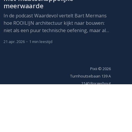
meerwaarde
In de podcast Waardevol vertelt Bart Mermans
hoe ROOILIJN architectuur kijkt naar bouwen:
niet als een puur technische oefening, maar als
een manier om maatschappelijke waarde te
21 apr. 2026
•
1 min leestijd
creëren. Voor het bureau begint architectuur bij
de vraag wat een plek nodig heeft, vandaag én
morgen.
Pixii
© 2026
Turnhoutsebaan 139 A
2140 Borgerhout
Ondernemingsnr BE 0478 995 007
IBAN BE40 5230 8022 7563
BIC/SWIFT TRIOBEBB