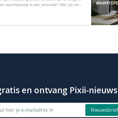
 een warmtepomp in een renovatie? Wat zijn de
 van elk type en hoe werken ze? In deze nieuwe
 antwoord op al je vragen, met tal van
en.
atis en ontvang Pixii-nieuws 
ul hier je e-mailadres in
Nieuwsbrie