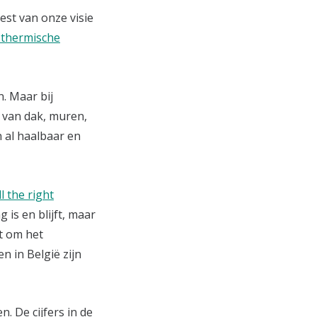
eest van onze visie
 thermische
. Maar bij
e van dak, muren,
n al haalbaar en
ill the right
g is en blijft, maar
t om het
n in België zijn
n. De cijfers in de