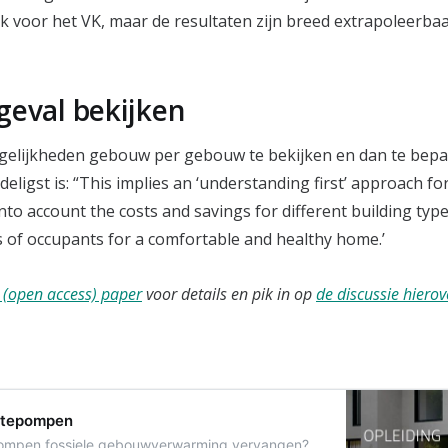
iek voor het VK, maar de resultaten zijn breed extrapoleerba
geval bekijken
gelijkheden gebouw per gebouw te bekijken en dan te bepa
deligst is: “This implies an ‘understanding first’ approach for
into account the costs and savings for different building typ
s of occupants for a comfortable and healthy home.’
e (open access) paper
voor details en pik in op
de discussie hierov
mtepompen
mpen fossiele gebouwverwarming vervangen?