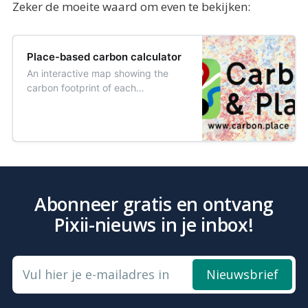
Zeker de moeite waard om even te bekijken:
Place-based carbon calculator
An interactive map showing the
carbon footprint of each
neighbourhood in England
Abonneer gratis en ontvang
Pixii-nieuws in je inbox!
Vul hier je e-mailadres in
Nieuwsbrief