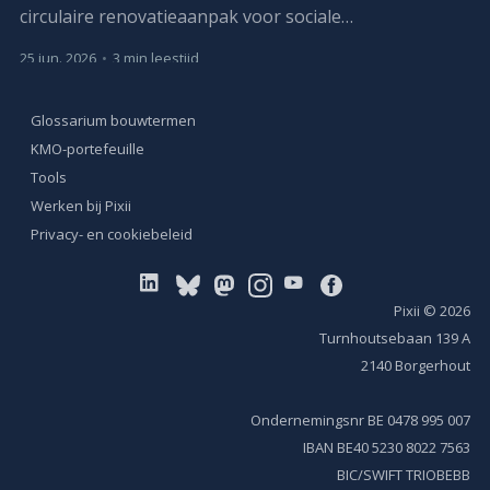
circulaire renovatieaanpak voor sociale
huurwoningen. Het project loopt van april 2026 tot
25 jun. 2026
•
3 min leestijd
maart 2029.
Glossarium bouwtermen
KMO-portefeuille
Tools
Werken bij Pixii
Privacy- en cookiebeleid
Pixii
© 2026
Turnhoutsebaan 139 A
2140 Borgerhout
Ondernemingsnr BE 0478 995 007
IBAN BE40 5230 8022 7563
BIC/SWIFT TRIOBEBB