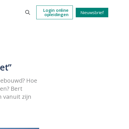
Login online
Nieuwsbrief
opleidingen
et”
t gebouwd? Hoe
ken? Bert
 vanuit zijn