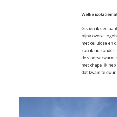
Welke isolatiemat
Gezien ik een aant
bijna overal inge
met cellulose en 
zou ik nu zonder 
de vloerverwarmin
met chape. Ik he
dat kwam te duur u