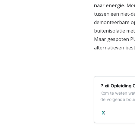
naar energie.
Men
tussen een niet-d
demonteerbare opl
buitenisolatie met
Maar gespoten PUR
alternatieven bes
Pixii Opleiding
Kom te weten wat
de volgende bouw(
ontwerpen en bo