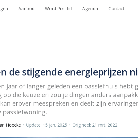
agen
Aanbod
Word Pixii-lid
Agenda
Contact
en de stijgende energieprijzen ni
tien jaar of langer geleden een passiefhuis heb
ug op die keuze en zou je dingen anders aanpak
an erover meespreken en deelt zijn ervaringen
e passiefwoning.
Van Hoecke
•
Update: 15 jan. 2025
•
Origineel: 21 mrt. 2022