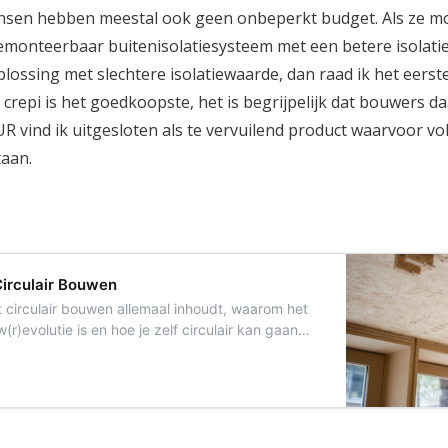
sen hebben meestal ook geen onbeperkt budget. Als ze m
emonteerbaar buitenisolatiesysteem met een betere isolati
ossing met slechtere isolatiewaarde, dan raad ik het eerst
 crepi is het goedkoopste, het is begrijpelijk dat bouwers d
 vind ik uitgesloten als te vervuilend product waarvoor v
taan.
 Circulair Bouwen
 circulair bouwen allemaal inhoudt, waarom het
r)evolutie is en hoe je zelf circulair kan gaan
uwen.