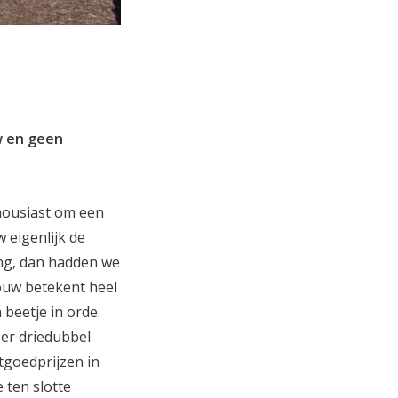
w en geen
housiast om een
 eigenlijk de
ng, dan hadden we
ouw betekent heel
beetje in orde.
 er driedubbel
tgoedprijzen in
 ten slotte