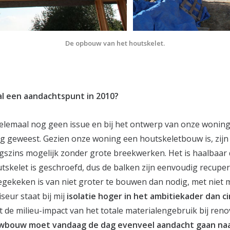
De opbouw van het houtskelet.
 al een aandachtspunt in 2010?
 helemaal nog geen issue en bij het ontwerp van onze woning
ig geweest. Gezien onze woning een houtskeletbouw is, zij
igszins mogelijk zonder grote breekwerken. Het is haalbaar 
tskelet is geschroefd, dus de balken zijn eenvoudig recupe
gekeken is van niet groter te bouwen dan nodig, met niet 
iseur staat bij mij
isolatie hoger in het ambitiekader
dan ci
de milieu-impact van het totale materialengebruik bij renov
uwbouw moet vandaag de dag evenveel aandacht gaan naar 