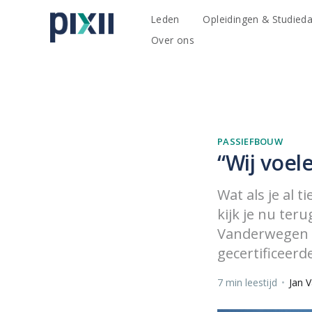
Leden
Opleidingen & Studied
Over ons
PASSIEFBOUW
“Wij voel
Wat als je al 
kijk je nu ter
Vanderwegen k
gecertificeerd
7 min leestijd
•
Jan 