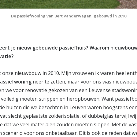
De passiefwoning van Bert Vanderwegen, gebouwd in 2010
eert je nieuw gebouwde passiefhuis? Waarom nieuwbou
vatie?
onze nieuwbouw in 2010. Mijn vrouw en ik waren heel ent
passiefwoning
neer te zetten, maar voor ons was nieuwbouw
den we voor renovatie gekozen van een Leuvense stadswoni
a volledig moeten strippen en heropbouwen. Want passiefb
 de huizen die we bezochten in Leuven waren hoogstens een 
at slecht geplaatste zolderisolatie, of dubbelglas terwijl wij
e dat we veel materialen zouden moeten slopen. Met de vas
 scenario voor ons onbetaalbaar. Dit is ook de reden dat we