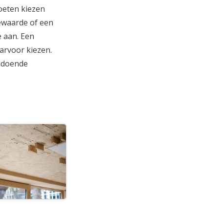
oeten kiezen
ewaarde of een
e aan. Een
aarvoor kiezen.
oldoende