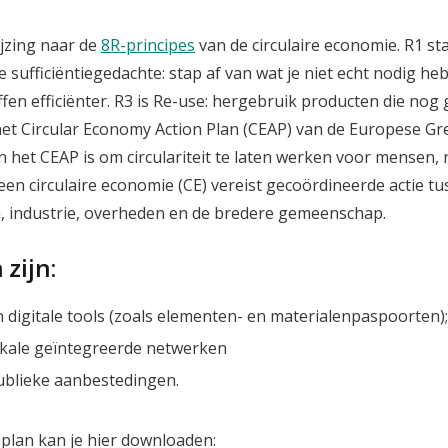
t
ijzing naar de
8R-principes
van de circulaire economie. R1 st
 sufficiëntiegedachte: stap af van wat je niet echt nodig hebt
en efficiënter. R3 is Re-use: hergebruik producten die nog g
 het Circular Economy Action Plan (CEAP) van de Europese Gr
n het CEAP is om circulariteit te laten werken voor mensen, 
een circulaire economie (CE) vereist gecoördineerde actie t
, industrie, overheden en de bredere gemeenschap.
 zijn:
n digitale tools (zoals elementen- en materialenpaspoorten)
lokale geïntegreerde netwerken
ublieke aanbestedingen.
eplan kan je hier downloaden: