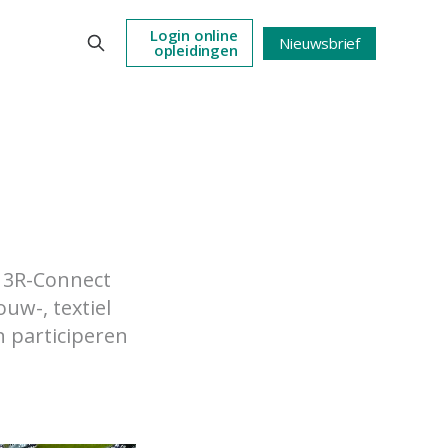
Login online
Nieuwsbrief
opleidingen
t 3R-Connect
ouw-, textiel
n participeren