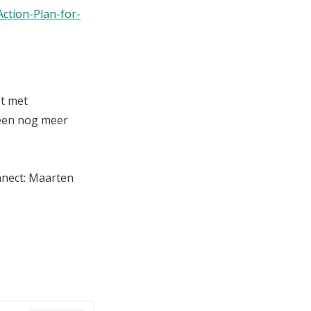
Action-Plan-for-
et met
s een nog meer
nnect: Maarten