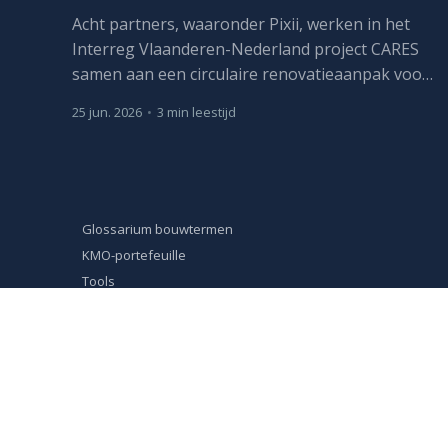
Acht partners, waaronder Pixii, werken in het
Interreg Vlaanderen-Nederland project CARES
samen aan een circulaire renovatieaanpak voor
sociale huurwoningen. Het project loopt van
25 jun. 2026
•
3 min leestijd
april 2026 tot maart 2029.
Glossarium bouwtermen
KMO-portefeuille
Tools
Werken bij Pixii
Privacy- en cookiebeleid