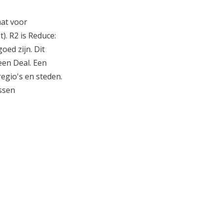
aat voor
). R2 is Reduce:
oed zijn. Dit
een Deal. Een
regio's en steden.
ussen
;