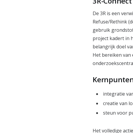
3R-Connec
De 3R is een verw
Refuse/Rethink (de
gebruik grondstoff
project kadert in
belangrijk doel va
Het bereiken van 
onderzoekscentra
Kernpunten
integratie va
creatie van 
steun voor p
Het volledige acti