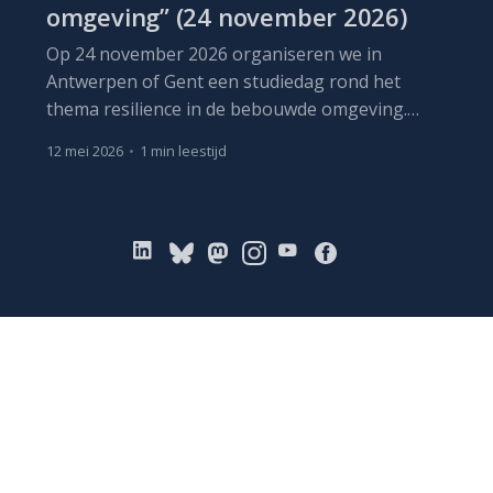
omgeving” (24 november 2026)
Op 24 november 2026 organiseren we in
Antwerpen of Gent een studiedag rond het
thema resilience in de bebouwde omgeving.
Centraal staat de vraag: hoe kunnen we onze
12 mei 2026
•
1 min leestijd
gebouwen beter voorbereiden op de gevolgen
van klimaatverandering?