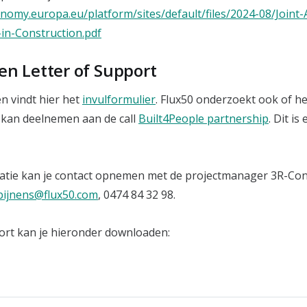
onomy.europa.eu/platform/sites/default/files/2024-08/Joint-
in-Construction.pdf
 en Letter of Support
en vindt hier het
invulformulier
. Flux50 onderzoekt ook of h
 kan deelnemen aan de call
Built4People partnership
. Dit i
atie kan je contact opnemen met de projectmanager 3R-Co
bijnens@flux50.com
, 0474 84 32 98.
ort kan je hieronder downloaden: