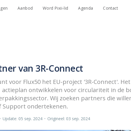
agen
Aanbod
Word Pixii-lid
Agenda
Contact
tner van 3R-Connect
unt voor Flux50 het EU-project '3R-Connect'. He
 actieplan ontwikkelen voor circulariteit in de b
rpakkingssector. Wij zoeken partners die wille
of Support ondertekenen.
•
Update: 05 sep. 2024
•
Origineel: 03 sep. 2024