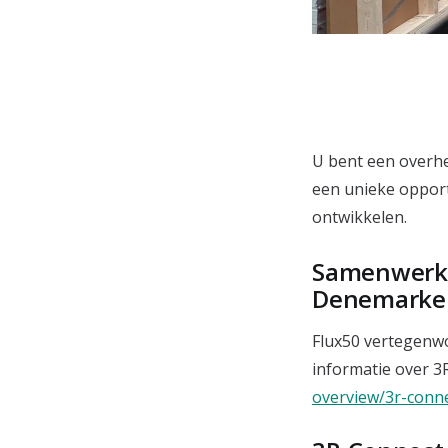
U bent een overhei
een unieke opportu
ontwikkelen.
Samenwerki
Denemarke
Flux50 vertegenwo
informatie over 3R
overview/3r-conn