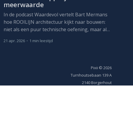
meerwaarde
In de podcast Waardevol vertelt Bart Mermans
hoe ROOILIJN architectuur kijkt naar bouwen:
niet als een puur technische oefening, maar als
een manier om maatschappelijke waarde te
21 apr. 2026
•
1 min leestijd
creëren. Voor het bureau begint architectuur bij
de vraag wat een plek nodig heeft, vandaag én
morgen.
Pixii
© 2026
Turnhoutsebaan 139 A
2140 Borgerhout
Ondernemingsnr BE 0478 995 007
IBAN BE40 5230 8022 7563
BIC/SWIFT TRIOBEBB