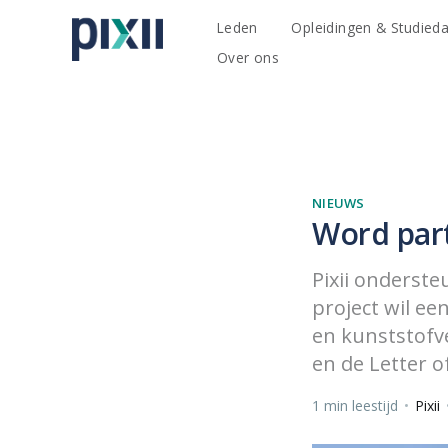
Leden
Opleidingen & Studied
Over ons
NIEUWS
Word par
Pixii onderste
project wil een
en kunststofve
en de Letter 
1 min leestijd
•
Pixii