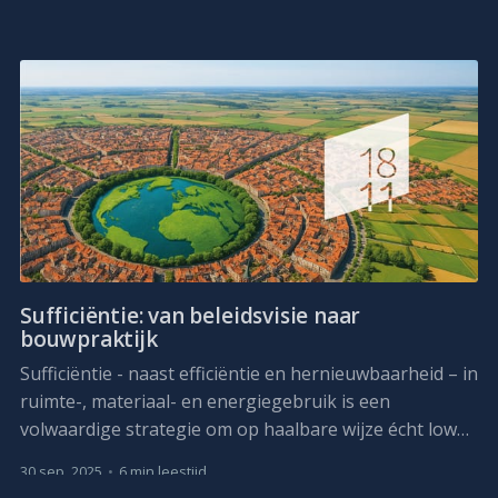
Sufficiëntie: van beleidsvisie naar
bouwpraktijk
Sufficiëntie - naast efficiëntie en hernieuwbaarheid – in
ruimte-, materiaal- en energiegebruik is een
volwaardige strategie om op haalbare wijze écht low
carbon te bouwen. De sufficiënte aanpak vindt steeds
30 sep. 2025
•
6 min leestijd
meer weerklank in beleidskaders voor duurzaam én