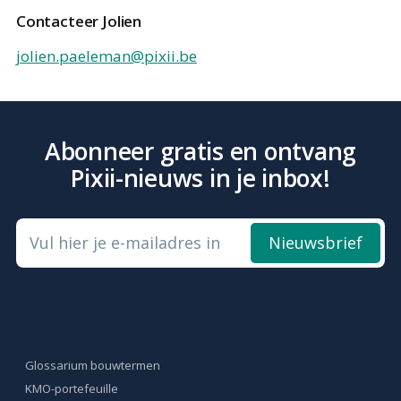
Contacteer Jolien
jolien.paeleman@pixii.be
Abonneer gratis en ontvang
Pixii-nieuws in je inbox!
Vul hier je e-mailadres in
Nieuwsbrief
Glossarium bouwtermen
KMO-portefeuille