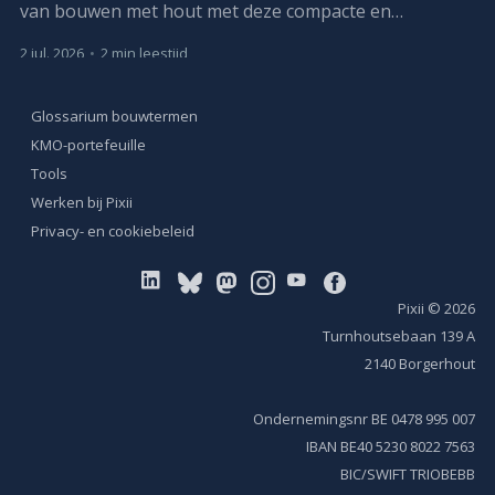
van bouwen met hout met deze compacte en
praktijkgerichte opleiding.
2 jul. 2026
•
2 min leestijd
Glossarium bouwtermen
KMO-portefeuille
Tools
Werken bij Pixii
Privacy- en cookiebeleid
Pixii
© 2026
Turnhoutsebaan 139 A
2140 Borgerhout
Ondernemingsnr BE 0478 995 007
IBAN BE40 5230 8022 7563
BIC/SWIFT TRIOBEBB